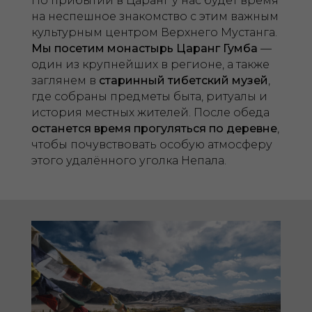
По прибытии в Царанг у нас будет время
на неспешное знакомство с этим важным
культурным центром Верхнего Мустанга.
Мы посетим монастырь Царанг Гумба
—
один из крупнейших в регионе, а также
заглянем в
старинный тибетский музей
,
где собраны предметы быта, ритуалы и
история местных жителей. После обеда
останется время прогуляться по деревне
,
чтобы почувствовать особую атмосферу
этого удалённого уголка Непала.