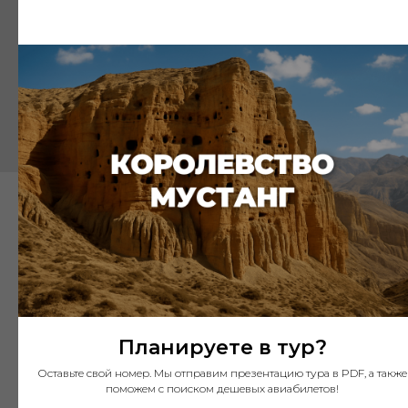
небольшую, но значимую для деревни
буддийскую святыню. Здесь можно будет
отдохнуть, понаблюдать за повседневной
жизнью монахов и
почувствовать особую
духовную атмосферу места затерянного
среди гор.
Планируете в тур?
Оставьте свой номер. Мы отправим презентацию тура в PDF, а также
поможем с поиском дешевых авиабилетов!