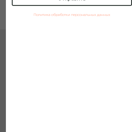
загадочных отверстий в отвесных скалах,
расположенных на высоте десятков
Политика обработки персональных данных
метров. Учёные до сих пор не могут
точно объяснить, кто и зачем их создал.
День 7
Сегодня начинается фестиваль Tiji.